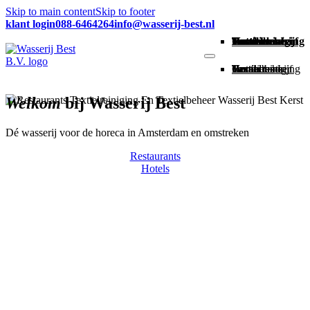
Skip to main content
Skip to footer
klant login
088-6464264
info@wasserij-best.nl
Home
Restaurants
Hotels
Textielreiniging
Textielbeheer
Familiebedrijf
Contact
Vacatures
Home
Restaurants
Hotels
Textielreiniging
Textielbeheer
Familiebedrijf
Contact
Vacatures
Welkom
bij Wasserij Best
Dé wasserij voor de horeca in Amsterdam en omstreken
Restaurants
Hotels