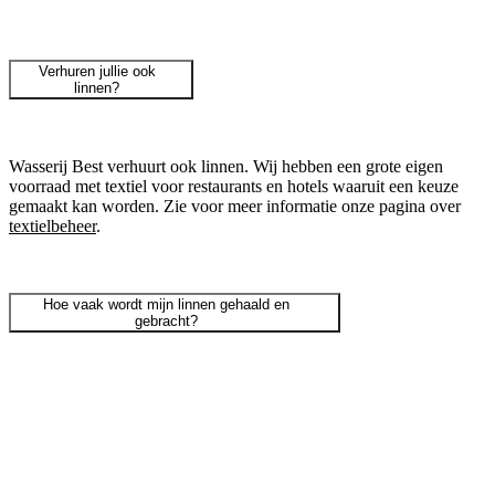
Verhuren jullie ook
linnen?
Wasserij Best verhuurt ook linnen. Wij hebben een grote eigen
voorraad met textiel voor restaurants en hotels waaruit een keuze
gemaakt kan worden. Zie voor meer informatie onze pagina over
textielbeheer
.
Hoe vaak wordt mijn linnen gehaald en
gebracht?
Wasserij Best werkt met een eigen bezorgdienst. Deze haalt en
brengt jouw linnen op afgesproken dagen. Wij brengen de
schone was en nemen de vuile was mee terug. De frequentie van
halen en brengen hangt af van het aantal kilogrammen wasgoed.